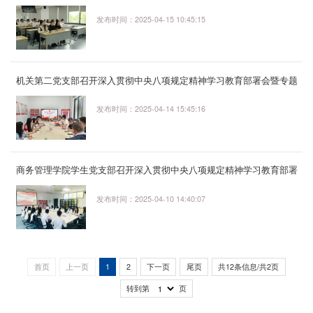
专题党课
发布时间：2025-04-15 10:45:15
机关第二党支部召开深入贯彻中央八项规定精神学习教育部署会暨专题
党课
发布时间：2025-04-14 15:45:16
商务管理学院学生党支部召开深入贯彻中央八项规定精神学习教育部署
会
发布时间：2025-04-10 14:40:07
首页
上一页
1
2
下一页
尾页
共12条信息/共2页
转到第
页