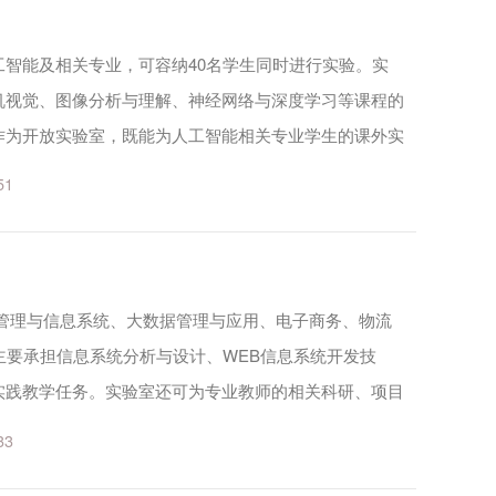
智能及相关专业，可容纳40名学生同时进行实验。实
机视觉、图像分析与理解、神经网络与深度学习等课程的
作为开放实验室，既能为人工智能相关专业学生的课外实
场地。可开展的实践项目有：图像的灰度与颜色空间变
51
.
息管理与信息系统、大数据管理与应用、电子商务、物流
主要承担信息系统分析与设计、WEB信息系统开发技
实践教学任务。实验室还可为专业教师的相关科研、项目
活动及讲座提供场所。 可开展的实践项目有：信息系统
33
...