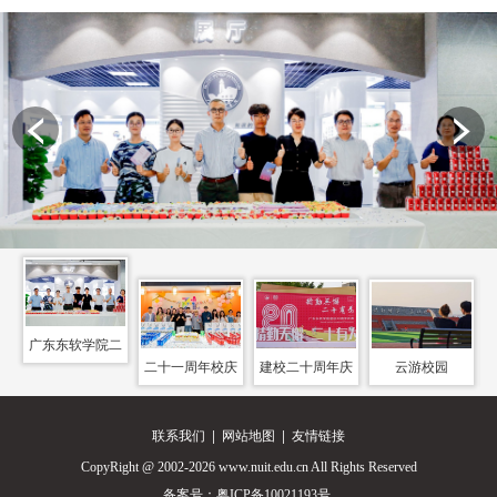
广东东软学院二
二十一周年校庆
建校二十周年庆
云游校园
十二周年校庆
典
联系我们
|
网站地图
|
友情链接
CopyRight @ 2002-2026 www.nuit.edu.cn All Rights Reserved
备案号：
粤ICP备10021193号