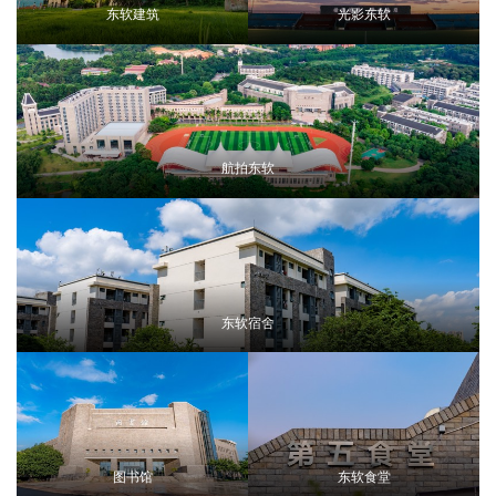
东软建筑
光影东软
航拍东软
东软宿舍
图书馆
东软食堂