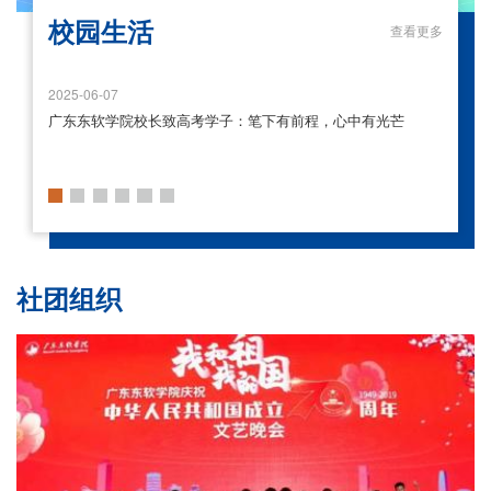
校园生活
校园生活
校园生活
校园生活
校园生活
校园生活
校园生活
校园生活
2024-12-12
2025-06-07
奔跑吧，青年！一二九火炬接力跑燃动校园
广东东软学院校长致高考学子：笔下有前程，心中有光芒
《重生之我在图书馆抢座位》
《期末周里有什么？》
青春“语”你，冠军是TA！
咔嚓！第二届全国职业规划大赛校赛完美收官！
奔跑吧，青年！一二九火炬接力跑燃动校园
广东东软学院校长致高考学子：笔下有前程，心中有光芒
社团组织