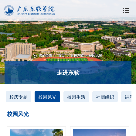
您的位置：
首页
>
走进东软
>
校园风光
走进东软
校庆专题
校园风光
校园生活
社团组织
讲座
校园风光