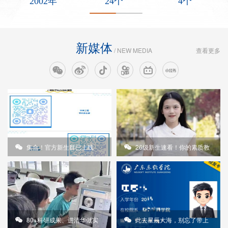
2002
年
24
个
4
个
新媒体
/ NEW MEDIA
查看更多
跟着她做科研、拿国奖，真香！
集合！官方新生群已上线
26级新生速看！你的素质教
师是TA！
80+科研成果、进清华做实
此去星辰大海，别忘了带上