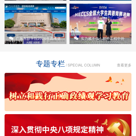
验……这个班太牛！
这张校友卡
逐梦AI，他站上了清华科研平台！
广东东软学院2026年高考录
实力藏不住！软件工程中外
取日程及录取结果查询渠道公布
合作办学人才培养硕果累累，等
专题专栏
你来接力！
/ SPECIAL COLUMN
查看更多
从实习生到主管，他只用了一年！