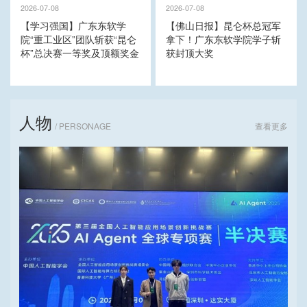
2026-07-08
2026-07-08
【学习强国】广东东软学
【佛山日报】昆仑杯总冠军
院“重工业区”团队斩获“昆仑
拿下！广东东软学院学子斩
杯”总决赛一等奖及顶额奖金
获封顶大奖
人物
这家年GMV破10亿的品牌，是我们校友做的！
/ PERSONAGE
查看更多