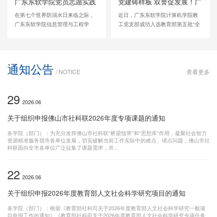
广东东软学院党员志愿实践
党建铸样板 双誉促发展！广
团走进狮山乐安：防溺水情
东东软学院深耕数智党建赋
在第七个世界防溺水日来临之际，
近日，广东东软学院计算机学院教
景课堂让安全知识"入脑入
能育人高质量发展
广东东软学院信息管理与工程学
工党支部成功入选教育部第五批“全
心"
院“‘童’舟共济，‘稚’水防线”党员志愿
国党建工作样板支部”培育创建单
实践团走进佛山市南海区狮山镇乐
位。在此之前，该支部在广东省委
安社区，开展“防‘溺’于未然，‘童’心
教育工委“两优一先”评选表彰工作中
筑防线”安全教育系列活动，为社区
获评先进基层党组织，实现国家
通知公告
青少年带来一堂生动实用的生命安
级、省级重磅党建荣誉同步斩获。
/ NOTICE
查看更多
全课，将高校志愿服务与基层安全
双誉加冕，标志着广东东软学院以
需求精准对接。活动以防溺水为主
高质量党建引领学校事业高质量发
29
线，融合...
展迈出坚实步伐。 学校...
2026.06
关于组织申报佛山市社科联2026年度专项课题的通知
各学院（部门）：为充分发挥佛山市社科联“桥梁纽带”和“思想库”作用，凝聚社会智力
资源精准服务我市各单位发展，切实破解当前工作实际中的难点、堵点问题，佛山市社
科联面向全市各单位广泛征集了课题需求，并...
22
2026.06
关于组织申报2026年度教育部人文社会科学研究项目的通知
各学院（部门）：根据《教育部社科司关于2026年度教育部人文社会科学研究一般项
目申报工作的通知》《教育部社科司关于2026年度教育部人文社会科学研究专项任务