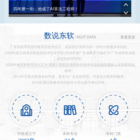
四年磨一剑，他成了AI算法工程师！
数说东软
/ NUIT DATA
查看更多
广东东软学院是经教育部批准设立，由东软出资举办的一所民办普通高等院校。
2003年成立南海东软信息技术职业学院,2004年被广东省教育厅确定为“广东省首批省级
示范性软件学院”,
2005年被国家教育部认定为“国家计算机应用和软件技术专业技能型紧缺人才培养培训
基地”。
2014年升格为普通本科学校，更名为广东东软学院，开展全日制本科教育。
2018年通过新建本科院校学士学位授予单位评审。
帮香农卖出700万元，这个大学生不简单
学校成立于
本科专业
学科门类