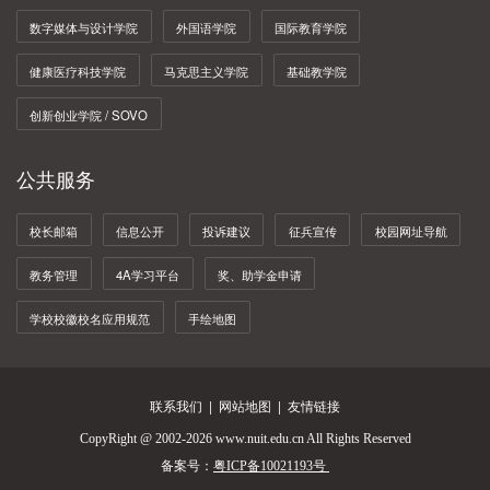
四年磨一剑，他成了AI算法工程师！
数字媒体与设计学院
外国语学院
国际教育学院
健康医疗科技学院
马克思主义学院
基础教学院
创新创业学院 / SOVO
公共服务
校长邮箱
信息公开
投诉建议
征兵宣传
校园网址导航
教务管理
4A学习平台
奖、助学金申请
学校校徽校名应用规范
手绘地图
联系我们
|
网站地图
|
友情链接
CopyRight @ 2002-2026 www.nuit.edu.cn All Rights Reserved
备案号：
粤ICP备10021193号