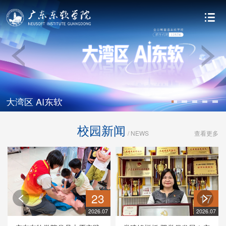
TOPCARES应用型人才培养模式
大湾区 AI东软
录取查询
学IT 赢好岗 大湾区 选东软
师者——李华天教授
TOPCARES应用型人才培养模式
大湾区 AI东软
校园新闻
/ NEWS
查看更多
23
17
2026.07
2026.07