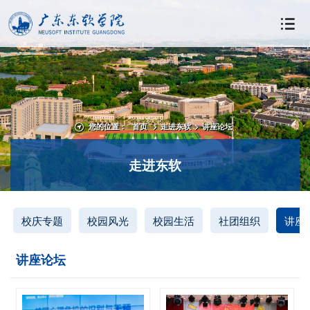
您的位置：
首页
>
走进东软
>
讲座论坛
走进东软
校庆专题
校园风光
校园生活
社团组织
讲座
讲座论坛