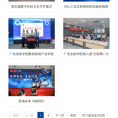
第五届数字科技文化节开幕式
5G+工业互联网协同实验室揭牌
仪式
广东东软学院数智财税产业学院
广东东软学院第八届“互联网+”大
签约揭牌仪式
学生创新创业大赛训练营
思瀚未来 与税同行
首页
上一页
1
2
下一页
尾页
共17条信息/共2页