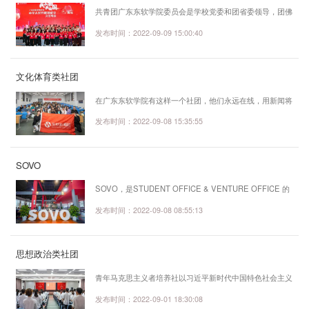
共青团广东东软学院委员会是学校党委和团省委领导，团佛
山市委直管下的先进青年群众组织，是学校党委联系团员青
发布时间：2022-09-09 15:00:40
年、领导青年工作的重要纽带和渠道，担负起培养社会主义
建设者和接班人，培养学校优秀学生骨干队伍，助力青年学
文化体育类社团
生五元能力、素质教育综合发展，繁荣校园文化生活的重要
任务。 校团委部门及工作介绍： 组织部 的工作分为三个板
在广东东软学院有这样一个社团，他们永远在线，用新闻将
块:智慧团建、线下团务以及活力在基层。主要负责考核团
校园百态传递到同学手中，一件黑色马甲，始终站立于各大
发布时间：2022-09-08 15:35:55
系工作，评优评先，例如五四表彰...
活动的“第零排”。他们能力斐然，共同打造出校园第一学生
媒体力量。他们就是广东东软学院新闻社！加入我们你们就
SOVO
会得到：文思泉涌！用有温度的文字记录校园生活！头脑风
暴！完成创意视频的精英团队！锻炼能力！行政部门的幕后
SOVO，是STUDENT OFFICE & VENTURE OFFICE 的
统筹！人才辈出！新闻专业技能的孵化基地！有同学会问
简称，中文名称是大学生创业中心；始建于2003年，是全
发布时间：2022-09-08 08:55:13
了，我们到底是什么样的一个社团？...
国高校中具有突破意义的就业和创业实践基地，已在国家工
商总局注册"SOVO"商标。SOVO是东软学院首创的实践教
思想政治类社团
学模式，采用基于"虚拟公司" （V-COMPANY）的机制，
在校大学生自主申请成立V-COMPANY，通过竞争，轮流
青年马克思主义者培养社以习近平新时代中国特色社会主义
担任CEO、CTO、CFO、CKO（虚拟首席执行官、首席技
思想为指导，贯彻落实习近平总书记青年工作思想，始终坚
发布时间：2022-09-01 18:30:08
术官、首席财务官、首席知识官）等角色。SOVO不仅培养