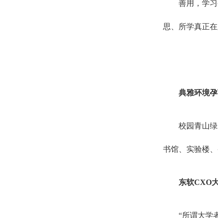
善用，学习
思、所学真正在
典雅环境孕
校园青山绿
书馆、实验楼、
东软CXO
“所谓大学