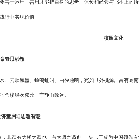
要善于运用，善用才能把自身的思考、体验和经验与书本上的所
践行中实现价值。
校园文化
育奇思妙想
水、云烟氤氲、蝉鸣蛙叫、曲径通幽，宛如世外桃源。富有岭南
宿舍楼鳞次栉比，宁静而致远。
大讲堂启迪思想智慧
者，非谓有大楼之谓也，有大师之谓也”，矢志于成为中国领先专业