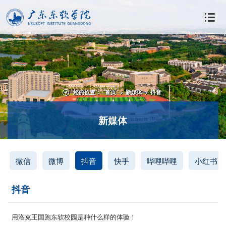
您的位置：
首页
>
新媒体
>
抖音
新媒体
微信
微博
抖音
快手
哔哩哔哩
小红书
抖音
用洛克王国跑东软校园是种什么样的体验！