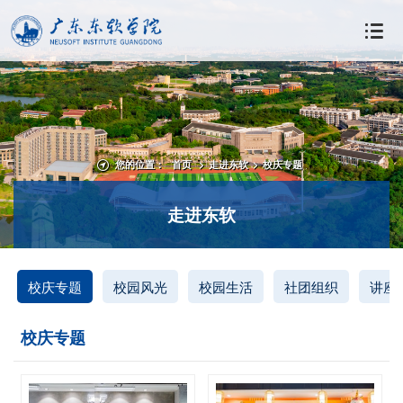
您的位置：
首页
>
走进东软
>
校庆专题
走进东软
校庆专题
校园风光
校园生活
社团组织
讲座
校庆专题