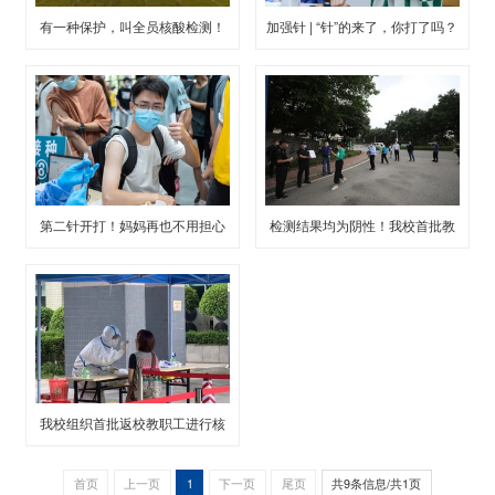
有一种保护，叫全员核酸检测！
加强针 | “针”的来了，你打了吗？
第二针开打！妈妈再也不用担心
检测结果均为阴性！我校首批教
啦！
职工返校返岗办公
我校组织首批返校教职工进行核
酸检测
首页
上一页
1
下一页
尾页
共9条信息/共1页