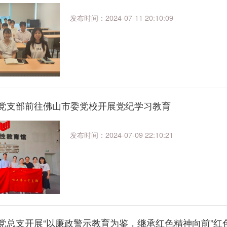
发布时间：2024-07-11 20:10:09
党支部前往佛山市委党校开展党纪学习教育
发布时间：2024-07-09 22:10:21
党总支开展“以廉政警示教育为鉴，继承红色精神向前”红