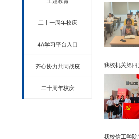
主题教育
二十一周年校庆
4A学习平台入口
我校机关第四
齐心协力共同战疫
二十周年校庆
我校信工学院