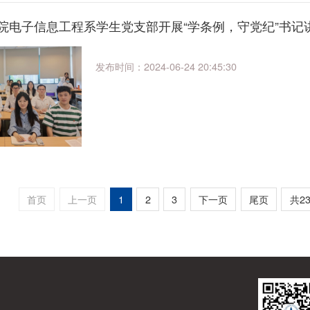
院电子信息工程系学生党支部开展“学条例，守党纪”书记
发布时间：2024-06-24 20:45:30
首页
上一页
1
2
3
下一页
尾页
共2