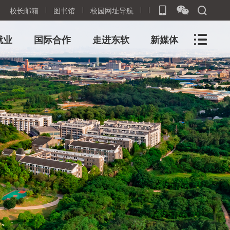
校长邮箱
图书馆
校园网址导航
就业
国际合作
走进东软
新媒体