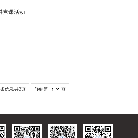
讲党课活动
3条信息/共3页
转到第
页