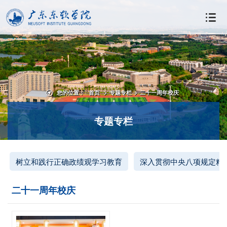
您的位置：
首页
>
专题专栏
>
二十一周年校庆
专题专栏
树立和践行正确政绩观学习教育
深入贯彻中央八项规定精
二十一周年校庆