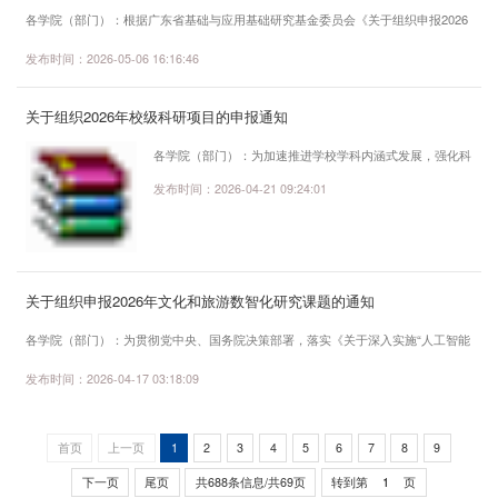
管理办法》的有关规定，原则上应具有...
各学院（部门）：根据广东省基础与应用基础研究基金委员会《关于组织申报2026
年广东省基础与应用基础研究基金项目的通知》（粤基金函字〔2026〕16号）
发布时间：2026-05-06 16:16:46
（http://gdstc.gd.gov.cn/zwgk_n/tzgg/content/post_4891688.html），现启动2026
年广东省基础与应用基础研究基金项目申报工作。具体事项通知如下：一、申报批
关于组织2026年校级科研项目的申报通知
次说明2026年拟分为两个批次开展省基金项目的组织申报工作，各批次的省基金项
目清单如下：（一）第一批（各支基金申...
各学院（部门）：为加速推进学校学科内涵式发展，强化科
研创新驱动力，培育具有应用价值与学术影响力的科研成
发布时间：2026-04-21 09:24:01
果，同时为我校申报省部级、市厅级科研项目夯实基础，现
决定启动2026年度校级科研项目的申报工作。具体事项通
知如下：一、指导思想以习近平新时代中国特色社会主义思
想为指导，立足广东东软学院学科优势，紧扣佛山市发展核
关于组织申报2026年文化和旅游数智化研究课题的通知
心需求，坚持“立足地方、服务地方、赋能地方”导向，围绕
各学院（部门）：为贯彻党中央、国务院决策部署，落实《关于深入实施“人工智能
佛山发展热点、重点、难点问题，突出...
+”行动的意见》要求，加强人工智能等新技术的跟踪、应用研究和相关标准建设，
发布时间：2026-04-17 03:18:09
助力行业数智化转型，文化和旅游部信息中心组织开展2026年文化和旅游数智化研
究课题申报工作，现就有关事项通知如下：一、选题方向①“人工智能+文化和旅
游”标准体系构建研究② 人工智能赋能文旅政务治理的创新路径与实践成效研究
首页
上一页
1
2
3
4
5
6
7
8
9
③“人工智能+文化和旅游”综合监...
下一页
尾页
共688条信息/共69页
转到第
页