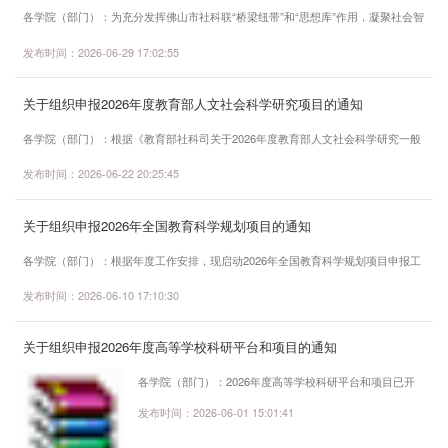
各学院（部门）：为充分发挥佛山市社科联“桥梁纽带”和“思想库”作用，凝聚社会智
力资源精准服务我市各单位发展，切实破解当前工作实际中的难点、堵点问题，佛
发布时间：2026-06-29 17:02:55
山市社科联面向全市各单位广泛征集了课题需求，并已完成遴选工作。现将有关课
题面向社会“揭榜挂帅”。具体通知如下：一、申报要求（一）申报资格1.课题申请人
关于组织申报2026年度教育部人文社会科学研究项目的通知
（或课题负责人）应能组建团队，承担和负责组织、指导课题的实施或能承担具体
研究任务；坚持正确的政治方...
各学院（部门）：根据《教育部社科司关于2026年度教育部人文社会科学研究一般
项目申报工作的通知》《教育部社科司关于2026年度教育部人文社会科学研究专项
发布时间：2026-06-22 20:25:45
任务项目（高校辅导员研究）申报工作的通知》《教育部社科司关于2026年度教育
部人文社会科学研究专项任务项目（中国特色社会主义理论体系研究）申报工作的
关于组织申报2026年全国教育科学规划项目的通知
通知》《教育部社科司关于2026年高校思政课教师研究专项一般项目申报工作的通
知》《广东省教育厅办公室关于做好2026...
各学院（部门）：根据年度工作安排，现启动2026年全国教育科学规划项目申报工
作。现将我校有关申报事项通知如下：一、项目类别1、年度项目，包含国家社会科
发布时间：2026-06-10 17:10:30
学基金教育学重点项目、一般项目、青年项目和西部项目；教育部重点项目、青年
项目和博士生项目。申报要求祥见通知原文，我校限报3项。2、专项项目，共有“学
关于组织申报2026年度高等学校科研平台和项目的通知
科建设与研究生培养专项”、“学生发展研究专项”、“中国教育法治与全球教育治理研
究专项”、“教育考试研究专项...
各学院（部门）：2026年度高等学校科研平台和项目已开
始申报。根据《广东省教育厅关于组织申报2026年度高等
发布时间：2026-06-01 15:01:41
学校科研平台和项目的通知》要求，本次申报的平台及项