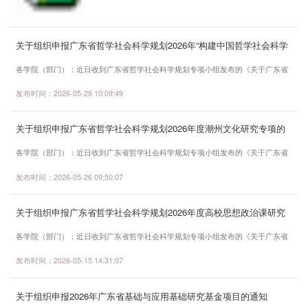
目，由省教育厅批准立项，有意申报的老师请认真阅读相关
要求，确保符合申报条件。现将我校申报工作通知如下：
一、项目申报类别2026年度高等学校科研平台和项目实行
关于组织申报广东省哲学社会科学规划2026年“构建中国哲学社会科学
限额申报。（一）重点科研平台（详见附件1申报指南）申
自主知识体系”研究专项的通知
各学院（部门）：近日收到广东省哲学社会科学规划专项小组发布的《关于广东省
报数量：广东省普通高校重点实验室、广东...
哲学社会科学规划2026年度“构建中国哲学社会科学自主知识体系”研究专项申报的
发布时间：2026-05-29 10:09:49
通知》。现将有关事项通知如下：一、总体要求坚持以习近平新时代中国特色社会
主义思想为指导，深入贯彻党的二十大和二十届历次全会精神，全面落实习近平文
关于组织申报广东省哲学社会科学规划2026年度潮州文化研究专项的
化思想、习近平总书记关于推动哲学社会科学高质量发展的重要指示精神，以及社
通知
科界学习贯彻习近平文化思想座谈会部...
各学院（部门）：近日收到广东省哲学社会科学规划专项小组发布的《关于广东省
哲学社会科学规划2026年度潮州文化研究专项申报的通知》。现将有关事项通知如
发布时间：2026-05-26 09:50:07
下：一、总体要求为全面贯彻落实习近平总书记视察潮州的重要讲话精神，系统梳
理潮州文化的发展脉络，认真剖析其核心内涵与独特魅力，深入挖掘潮州文化的历
关于组织申报广东省哲学社会科学规划2026年度高校思想政治课研究
史、当代价值，力争产出一批具有学术价值、社会影响力的高质量研究成果，为潮
专项的通知
州文化的保护、传承与发展提供坚实的理...
各学院（部门）：近日收到广东省哲学社会科学规划专项小组发布的《关于广东省
哲学社会科学规划2026年度高校思想政治理论课研究专项申报的通知》。现将有关
发布时间：2026-05-15 14:31:07
事项通知如下：一、申报要求1.受理全省普通高校思政课教师及相关研究人员、党
校(行政学院)思政教学科研人员申报。2.申请人须遵守中华人民共和国宪法和法律，
关于组织申报2026年广东省基础与应用基础研究基金项目的通知
坚持正确的政治方向、价值取向和研究导向，遵守《广东省哲学社会科学规划项目