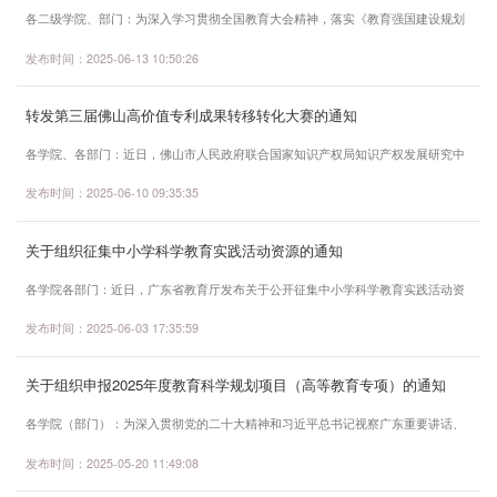
各二级学院、部门：为深入学习贯彻全国教育大会精神，落实《教育强国建设规划
纲要（2024-2035年）》要求，服务高等教育强国建设，全面回顾广东省高等教育
发布时间：2025-06-13 10:50:26
学会40年发展历程，学会决定举办广东省高等教育学会成立40周年发展大会及高等
教育成果展。根据《关于举办广东省高等教育学会成立40周年发展大会及高等教育
转发第三届佛山高价值专利成果转移转化大赛的通知
成果展的通知》（附件1）要求，现向全校教师征文，具体事项通知如下：一、征文
主题及主要议题（一）主题回顾·融合·...
各学院、各部门：近日，佛山市人民政府联合国家知识产权局知识产权发展研究中
心共同举办“第三届佛山高价值专利成果转移转化大赛”（简称“高转赛”），旨在推动
发布时间：2025-06-10 09:35:35
知识产权强国建设，落实省委“1310”具体部署和市委“515”高质量发展目标。现将有
关事项转发如下：一、大赛主题汇聚新动能，助造新佛山。二、赛程安排（一）大
关于组织征集中小学科学教育实践活动资源的通知
赛时间1.启动仪式：2025年4月；2.推广与项目征集阶段：2025年5月至7月；3.初赛
阶段：2025年8月；4.复赛阶...
各学院各部门：近日，广东省教育厅发布关于公开征集中小学科学教育实践活动资
源的公告，旨在推动新时代广东省中小学科学教育工作，汇聚社会资源，探索校家
发布时间：2025-06-03 17:35:59
社协同推进中小学科学教育新模式。现将有关事项转发如下：一、征集时间及对象
征集时间：截至2025年8月1日。征集对象：中小学科学教育相关的部门、单位、组
关于组织申报2025年度教育科学规划项目（高等教育专项）的通知
织、机构，包括但不限于高等院校、中小学校、科研院所、少年宫、其他具有一定
科普功能的单位、组织、机构（具备科学...
各学院（部门）：为深入贯彻党的二十大精神和习近平总书记视察广东重要讲话、
重要指示批示精神，聚焦落实全国教育大会和全省教育大会精神，加快构建中国哲
发布时间：2025-05-20 11:49:08
学社会科学自主知识体系，提升高等教育内涵发展水平，经研究，2025年继续组织