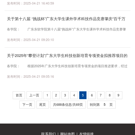
发布时间：2025-04-21 16:40:59
并按照指南要求开展研究，自拟选题不...
现将有关事项转发如下：一、活动时间2025年4-9月。二、作品要求（一）主题内容
作品要求主题突出、内容健康、积极向上、立意深刻，具有科学性、创新性和艺术
关于第十八届 “挑战杯”广东大学生课外学术科技作品竞赛肇庆“百千万
性，通俗简洁，直观形象。作品内容要结合热点、时令等方面，围绕前沿科技、健
工程”专项赛推荐作品的公示
康卫生、环境保护、天文地理、动植物、...
各学院： 广东东软学院第十八届“挑战杯”广东大学生课外学术科技作品竞赛肇
庆“百千万工程”专项赛校级选拔启动以来，各学院师生积极参与，共收到来自7个学
发布时间：2025-04-21 09:20:10
院参赛作品63件，累计311人参与竞赛，占全校总人数的2.5%。 经校级审核，
最终推荐作品63件（详见附件） 现将推荐结果(附件)予以公示，公示期内如有
关于2025年“攀登计划”广东大学生科技创新培育专项资金拟推荐项目的
异议，请实名向校团委反映。 公示时间：2025.4.21-2025.4....
公示
各学院： 根据2025年广东大学生科技创新培育专项资金的项目推进要求，经过
学院初赛推荐、校级初审和复审两级评审，拟推荐《“星瞳初见”——全自动眼底图
发布时间：2025-04-21 09:05:16
像疾病诊断的基层医疗机构眼底相机》等4个项目申报一般项目，现对拟推荐项目进
行公示。（详见附件）公示完成后，我委拟将推荐项目报送团省委参加省级评
审。 公示期：2025.4.21-2025.4.27 如对公示内容持有异议，请在公示期
首页
上一页
1
2
3
4
5
6
7
8
9
内...
下一页
尾页
共688条信息/共69页
转到第
页
联系我们
|
网站地图
|
友情链接