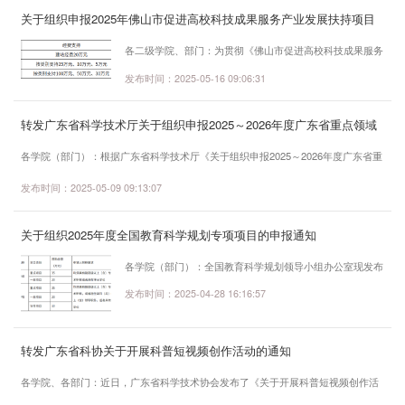
开展广东省教育科学规划项目(高等教育专项)申报工作。现将有关事项通知如下：
关于组织申报2025年佛山市促进高校科技成果服务产业发展扶持项目
一、项目类别及限额情况本年度课题设立四个研究专题：（一）习近平新时代中国
申报的通知
特色社会主义思想研究专题；（二）全国...
各二级学院、部门：为贯彻《佛山市促进高校科技成果服务
产业发展扶持办法》（佛山教育〔2023〕20号）精神，健
发布时间：2025-05-16 09:06:31
全高校成果落地转移转化体系，提升高校支撑创新驱动发展
的服务能力，切实提升我市企业科技创新能力，深入推动我
转发广东省科学技术厅关于组织申报2025～2026年度广东省重点领域
市制造业高质量发展，佛山市教育局启动了2025年佛山市
研发计划“新一代人工智能”专项的通知
各学院（部门）：根据广东省科学技术厅《关于组织申报2025～2026年度广东省重
促进高校科技成果服务产业发展扶持项目申报工作，现将我
点领域研发计划“新一代人工智能”专项的通知》（粤科函资字〔2025〕693）
校有关事项通知如下：一、申报类别 二、申报流程1、
发布时间：2025-05-09 09:13:07
（http://gdstc.gd.gov.cn/zwgk_n/tzgg/content/mpost_4705383.html），请符合条件
有意申报的老师请认真阅读申报...
的老师积极申报。有意申报的老师请通过广东省科技业务管理阳光政务平台
关于组织2025年度全国教育科学规划专项项目的申报通知
（http://pro.gdstc.gd.gov.cn/egrantweb/）查看具体指南文件（不得转载发布）并提
交有关材料，必要的技术、财务、知识产...
各学院（部门）：全国教育科学规划领导小组办公室现发布
了2025年度全国教育科学规划 “高校毕业生就业研究专
发布时间：2025-04-28 16:16:57
项”（以下简称就业专项）和“教育考试研究专项”（以下简称
考试专项）申报通知，为做好专项申报工作，现就有关事项
转发广东省科协关于开展科普短视频创作活动的通知
公告如下：一、项目申报类别及要求2个专项项目均不限额
申报，详细具体的申报条件和要求请查阅通知原文。二、选
各学院、各部门：近日，广东省科学技术协会发布了《关于开展科普短视频创作活
题要求（一）申报就业专项，须从指南中选题（附件1），
动的通知》，旨在鼓励和支持科技工作者投身科普创作，提升全省科普服务能力。