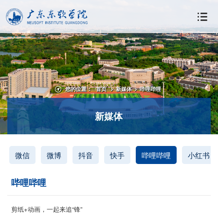
您的位置：
首页
>
新媒体
>
哔哩哔哩
新媒体
微信
微博
抖音
快手
哔哩哔哩
小红书
哔哩哔哩
剪纸+动画，一起来追“锋”