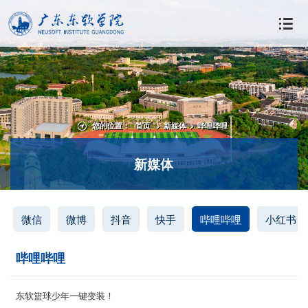
您的位置：
首页
>
新媒体
>
哔哩哔哩
新媒体
微信
微博
抖音
快手
哔哩哔哩
小红书
哔哩哔哩
东软篮球少年一键变装！