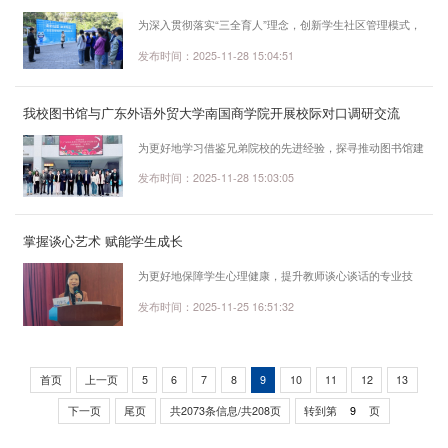
我们成长》歌曲传唱活动的基础上，今年创新推出“宪法微
为深入贯彻落实“三全育人”理念，创新学生社区管理模式，
剧场”展演，以沉浸式体验的形式将法治教育与校园生活深
将学生社区打造成为集学生思想教育、师生交流、文化活
发布时间：2025-11-28 15:04:51
度融合，成为本次宣传周的最大亮点...
动、生活服务于一体的教育生活园地，学校于11月26日举
办“多彩社区 筑梦东软”学生社区文化节。本次社区文化节紧
我校图书馆与广东外语外贸大学南国商学院开展校际对口调研交流
扣“德智体美劳”五育并举的核心理念，倡导学生以宿舍为单
位参与“德智体美劳”为主题的五大区域活动，完成五个区域
为更好地学习借鉴兄弟院校的先进经验，探寻推动图书馆建
的主题打卡活动，助力学生五维度成长。五大主题活动各具
设与创新发展的新思路、新方法，11月27日，广东外语外
发布时间：2025-11-28 15:03:05
特色，精彩纷呈。在“德·润心...
贸大学南国商学院图书馆馆长孔晓明一行8人应邀前来我校
图书馆对口调研交流。学校朱爱红副校长对此次校际交流活
掌握谈心艺术 赋能学生成长
动非常重视，指示图书馆做好活动安排，会见了全体参与调
研交流人员，与孔馆长等人亲切交谈，并与大家合影留念。
为更好地保障学生心理健康，提升教师谈心谈话的专业技
调研交流以参观交流和会议座谈的形式进行。参观过程中，
能，更好地发挥素质教师、学业导师在学生成长中的引路人
发布时间：2025-11-25 16:51:32
图书馆贾晓斌馆长紧密结合实际场景，深...
和守护者作用，我校于11月25日在BG06报告厅开展了“谈
心谈话技巧”专题讲座。本次培训特邀华南师范大学心理学
院刘学兰教授担任主讲，心理健康教育与咨询中心教师、全
首页
上一页
5
6
7
8
9
10
11
12
13
校素质教师及学业导师共同参与。刘学兰，心理学博士，华
下一页
尾页
共2073条信息/共208页
转到第
页
南师范大学心理学院教授，副院长，广东省“特支计划”教学
名师，广东省本科高校心理学类专业教...