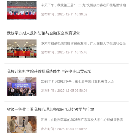
今天下午，我校第三届“一二·九”火炬接力赛在田径场燃情启
幕！这场以纪念“一二·九”运动90周年为主题的盛会，学校校
发布时间：2025-12-11 16:30:52
长孙伟，党委书记伍少德，副校长朱爱红、程学良、李印
杲，财务总监白露，校长助理石明罡，以及各二级学院领导
我校举办期末反诈防骗与金融安全教育课堂
出席，与全体师生共同见证这场跨越时空的精神接力。本次
活动由基础教学院主办，开幕式由基础教学院副院长许磊主
岁末年初是电信网络诈骗高发期，广大在校大学生因社会经
持。“这不仅是体育竞技，更是一次深刻的爱国主义教
验不足、金融知识欠缺，易成为诈骗分子重点侵害目标，甚
发布时间：2025-12-11 16:15:48
育！”伍少德书记在开幕式发言中...
至存在被诱骗参与洗钱、帮信等违法犯罪的风险。为切实提
升学生金融风险防范意识和反诈防骗能力，筑牢校园安全屏
我校计算机学院获首批系统能力与评测突出贡献奖
障，12月10日下午，学校保卫部联合交通银行股份有限公
司佛山分行，在B115多媒体大课室举办以“学习金融知识，
2025年11月29日下午，第七届中国计算机教育大会
守护青春财富”为主题的安全教育课堂。本次课堂紧扣学生
（CECC）期间，计算机类专业人才全栈贯通系统能力与评
发布时间：2025-12-05 09:50:04
学习生活实际需求，内容丰富实用。交...
测分论坛于厦门国际会议中心举行。教育部高等学校计算机
类专业教学指导委员会委员、副秘书长，教育部计算类专业
省级一等奖！看我校心理老师如何“玩转”教学与疗愈
系统能力培养研究专家组主任，全国大学生计算机系统能力
大赛组委会主任，北京航空航天大学计算机学院高小鹏教授
近日，在刚刚落幕的2025年广东高校大学生心理健康教育
担任论坛主席。全国高等学校计算机教育研究会副理事长，
课教学基本功决赛中，我校心理健康教育与咨询中心主任余
发布时间：2025-12-04 16:09:55
国防科技大学计算机学院陈微教授担任论坛共同...