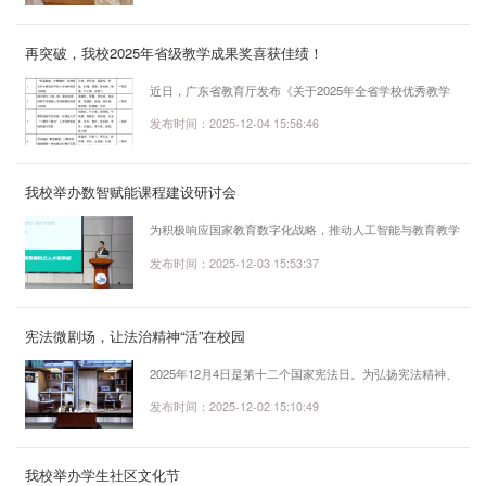
小乔凭借其独具匠心的教学设计、富有感染力的课堂表现，
从全省来自不同高校的60个优秀参赛者中脱颖而出，荣获一
再突破，我校2025年省级教学成果奖喜获佳绩！
等奖。 本次获奖课程《拯救恋爱脑——大学生正确恋爱
观》将抽象的心理学知识变得生动可感。课程巧妙设计了互
近日，广东省教育厅发布《关于2025年全省学校优秀教学
动游戏、情景问答，引导学生在“做”中学，在“悟”中成长。
成果奖（高等教育-本科类）拟获奖成果名单的公示》，我
发布时间：2025-12-04 15:56:46
评委们一致认为，余小乔老师的课堂...
校共获得一等奖2项、二等奖2项，获奖数量与质量实现双突
破。广东省教学成果奖是全省教育领域最高层次的奖项，每
我校举办数智赋能课程建设研讨会
四年评选一次，旨在表彰在教育教学改革、人才培养模式创
新、课程体系建设、实践教学改革等方面取得突出成就的集
为积极响应国家教育数字化战略，推动人工智能与教育教学
体。该奖项不仅是对一线教师长期教学工作的肯定，更是衡
深度融合，深入推进课堂教学改革与课程建设创新，12月2
发布时间：2025-12-03 15:53:37
量高校办学水平和教育质量的重要标志。...
日下午，教务部与教师发展中心在F218联合举办数智赋能
课程建设研讨会。学校副校长朱爱红、程学良，各二级学院
院长、副院长、系主任、专业带头人、课程负责人及其他专
宪法微剧场，让法治精神“活”在校园
任教师共200余人参会。会议由陈书慧老师主持。会议特邀
2025年12月4日是第十二个国家宪法日。为弘扬宪法精神、
华南农业大学两位专家作专题报告。华南农业大学本科生院
维护宪法权威，广东东软学院信息管理与工程学院积极响应
发布时间：2025-12-02 15:10:49
副院长曹广祥教授以《数智赋能教学创新...
国家号召，于近期集中组织开展了内容丰富、形式多样的
2025年“宪法宣传周”系列宣传学习活动。信息管理与工程学
我校举办学生社区文化节
院在常态化推进“宪法卫士”学习、宪法晨读活动及《宪法伴