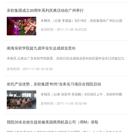
餐区依次摆好。等候在自助餐厅外的老师的队伍排起了长龙，刷卡，进入，自选食
东软集团成立20周年系列庆典活动在广州举行
品，落座就餐，一切有条不紊。 整洁明亮的就餐区里，只见琳琅满目的数十种
菜色有荤有素，有鱼有肉，有粗粮，...
本网讯 （记者 李惠旋）8月19日，东软集团在广州白云国
际会议中心举行了主题为“感恩 超越”的成立20周年庆典活
发布时间：2011-11-05 16:23:32
动。东软集团董事长兼首席执行官刘积仁博士，东软集团总
裁王勇峰、广东省教育厅副厅长李学明、广东东软学院院长
南海东软学院超九成毕业生达成就业意向
杨利以及来自政府、客户、合作伙伴、股东、媒体等各界嘉
宾以及东软集团华南地区员工代表、广东东软学院师生代表
本报讯 记者从广东东软学院获悉，目前已经达成就业意向的应届毕业生已经超过九
1500余人汇聚一堂，共同分享东软20年的成长历程，共同
成，就业情况胜于去年同期。 “最新的统计是就业率已经达到96.27%，其中电
发布时间：2011-11-05 16:16:26
探讨和展望中国软件产业的全球化、规...
子商务、市场营销等服务性专业需求较大。”广东东软学院就业指导中心何少涛主任
介绍说。 一直以来，广东东软学院非常重视毕业生就业工作，视其为学院办学
依托产业优势，东软集团“时尚”业务实习项目在我院启动
成功与否的生命线。为做好毕业生就业推荐工作，学院连续多年组织各系党总支书
记、学工办主任、相关职能部门领...
本报讯（记者 张琼华 苏迎毅）8月26日上午，东软时尚数
字技术有限公司举办的东软时尚宣讲会在A312举行。东软
发布时间：2011-11-05 16:02:46
时尚数字技术有限公司研发总监李品彦，我院副院长刘春
雨、计算机系主任罗先录、计算机系教授郑若忠、计算机系
我院35名在校生提前被美国商用机器公司（IBM）录取
副主任李强以及计算机系软件测试专业、嵌入式技术与应用
专业的100多名学生及指导老师们参加本次宣讲会。
我院计算机系09嵌入式软件1班郭永健同学已在IBM（佛山）分公司上班半个多月