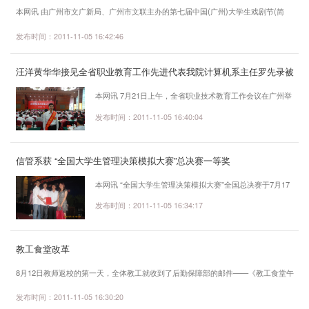
本网讯 由广州市文广新局、广州市文联主办的第七届中国(广州)大学生戏剧节(简
称“大戏节”)系列活动于7月9日正式开幕。据悉，第七届“大戏节”共有18所高校共22
发布时间：2011-11-05 16:42:46
个剧目报名参赛，参演大学生400多名，是继上一届大戏节之后的又一次校园戏剧盛
会。 记者从开幕活动上了解到，今年“大戏节”的内容相当丰富，有抗战校园戏
汪洋黄华华接见全省职业教育工作先进代表我院计算机系主任罗先录被
剧专题报告会、大学生戏剧校园展演、大学生剧社交流、穗港澳校园戏剧交流活动
评为先进个人
等。此外，粤剧今年也首次进...
本网讯 7月21日上午，全省职业技术教育工作会议在广州举
行。会前，中共中央政治局委员、省委书记汪洋，省长黄华
发布时间：2011-11-05 16:40:04
华接见了全省职业教育工作先进集体和个人。 汪洋指
出，这次会议是继去年全省教育工作会议之后的又一次教育
信管系获 “全国大学生管理决策模拟大赛”总决赛一等奖
盛会。近年来，我省职业技术教育实现了跨越发展，为实施
产业和劳动力“双转移”战略、促进经济发展方式转变提供了
本网讯 “全国大学生管理决策模拟大赛”全国总决赛于7月17
强大的技能人才支撑，为全省经济社会又好又快发展作出了
日—23日在重庆工商大学举行。我院信管系“东软宏锐”团队
发布时间：2011-11-05 16:34:17
重要贡献。所有这些，都离不开广...
（指导教师：于景存、李文龙，队员09物流李顺铨、09工
商邱林致、09工商黄超军）代表南方赛区参加了全国总决赛
教工食堂改革
并荣获一等奖。 “全国大学生管理决策模拟大赛”由教
育部高等学校国家级实验教学示范中心联席会主办，专科
8月12日教师返校的第一天，全体教工就收到了后勤保障部的邮件——《教工食堂午
生、本科生、研究生都可以组队参赛。2011年共有80支队
餐开设自助餐服务通知》。 当天中午11点20，记者来到教工食堂，看到餐厅的
发布时间：2011-11-05 16:30:20
伍参加了全国总决赛，他...
服务员穿着整齐的制服，戴着手套，井然有序地将一盘盘美味佳肴从厨房端进自取