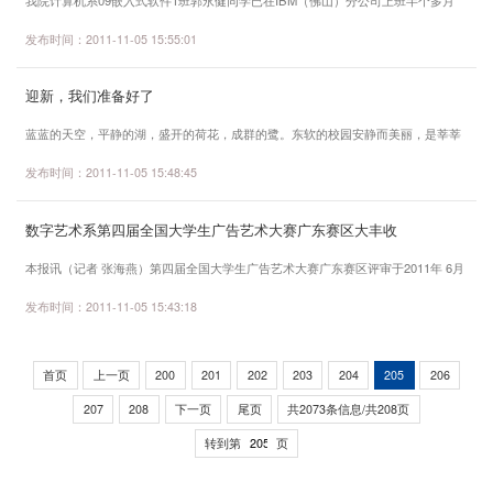
此次宣讲会旨在成立“东软腕表测试项目组”，并将这个项目
了，他的月薪是2500元。在IBM此前进行的技能及职业素质测试中， 郭永健同学凭
发布时间：2011-11-05 15:55:01
作为计算机系小学期实践的一项内容...
借良好的技能以及职业素质，顺利地通过多次面试、笔试，真可谓过五关斩六将。
据悉，此次共有15名东软学子被IBM录用。 “IBM是全球最大的信息技术和业务
迎新，我们准备好了
解决方案公司，也是计算机专业的学生最向往的企业，她的企业文化、气氛，以及
对员工职业生涯发展的长远规划，是我选...
蓝蓝的天空，平静的湖，盛开的荷花，成群的鹭。东软的校园安静而美丽，是莘莘
学子求知进取的好地方。年年岁岁花相似，岁岁年年人不同，随着金秋九月的即将
发布时间：2011-11-05 15:48:45
来临，又一届新生即将来到东软学院，目光所及，各项迎新工作正紧锣密鼓地组织
着。 迎新无小事。为保证2011级新生迎新工作顺利进行，学院早动员，早安排，
数字艺术系第四届全国大学生广告艺术大赛广东赛区大丰收
早筹划，专门召开迎新工作协调会，部署有关工作。各职能部门相互协作配合，调
集精兵强将，以高度的责任感和饱满的...
本报讯（记者 张海燕）第四届全国大学生广告艺术大赛广东赛区评审于2011年 6月
25—26日在深圳大学举行。本次评审评委由来自广告界的资深人士及高校广告专业
发布时间：2011-11-05 15:43:18
的学者组成，与上一届赛事相比，评委们表示本届大赛广东赛区的参赛作品不但数
量增加了，在质量上，特别是策划类作品水平较以往有很大程度的提高。今年，广
东赛区有68所高校参赛，评委从2788件作品中甄选出广东赛区一、二、三等奖，并
首页
上一页
200
201
202
203
204
205
206
报送至北京参加全国总评审。 我院...
207
208
下一页
尾页
共2073条信息/共208页
转到第
页