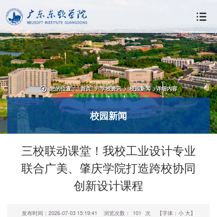
您的位置：
首页
>
学校资讯
>
校园新闻
>
详细内容
校园新闻
三校联动课堂！我校工业设计专业
联合广美、肇庆学院打造跨校协同
创新设计课程
发布时间：2026-07-03 15:19:41
浏览次数：
101
次
【字体：
小
大
】