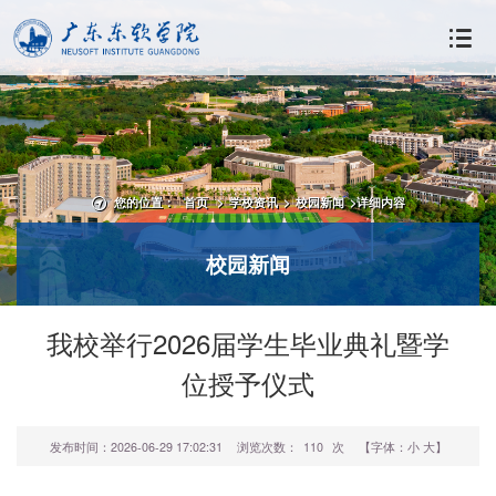
您的位置：
首页
>
学校资讯
>
校园新闻
>
详细内容
校园新闻
我校举行2026届学生毕业典礼暨学
位授予仪式
发布时间：2026-06-29 17:02:31
浏览次数：
110
次
【字体：
小
大
】