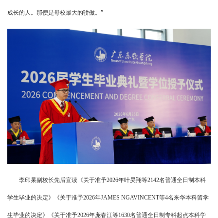
成长的人。那便是母校最大的骄傲。”
李印杲副校长先后宣读《关于准予2026年叶昊翔等2142名普通全日制本科
学生毕业的决定》《关于准予2026年JAMES NGAVINCENT等4名来华本科留学
生毕业的决定》《关于准予2026年庞春江等1630名普通全日制专科起点本科学