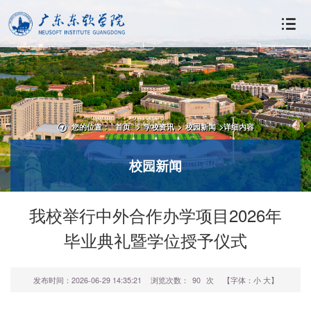
您的位置：
首页
>
学校资讯
>
校园新闻
>
详细内容
校园新闻
我校举行中外合作办学项目2026年
毕业典礼暨学位授予仪式
发布时间：2026-06-29 14:35:21
浏览次数：
90
次
【字体：
小
大
】