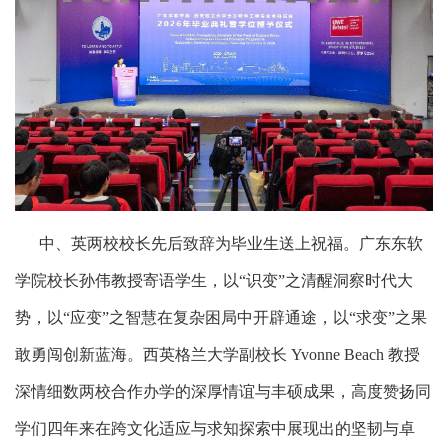
中、英两校校长先后致辞为毕业生送上祝福。广东东软
学院校长孙伟教授寄语学生，以“识变”之清醒洞察时代大
势，以“应变”之智慧在复杂困局中开辟通途，以“求变”之果
敢勇闯创新蓝海。西英格兰大学副校长 Yvonne Beach 教授
深情细数两校合作办学的深厚情谊与丰硕成果，高度赞扬同
学们四年来在跨文化适应与求知探索中展现出的坚韧与卓