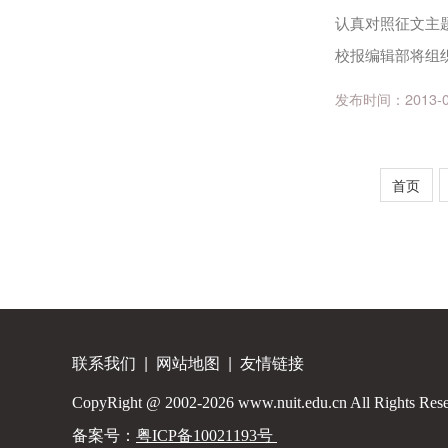
认真对照征文主题和
校报编辑部将组织
会文件 粤社科联通[
发布时间：2013-04-
首页
联系我们
|
网站地图
|
友情链接
CopyRight @ 2002-2026 www.nuit.edu.cn All Rights Res
备案号：
粤ICP备10021193号