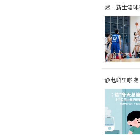
燃！新生篮球
静电噼里啪啦