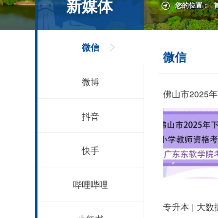
新媒体
您的位置：
微信
微信
微博
佛山市202
抖音
快手
哔哩哔哩
专升本 | 大