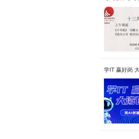
学IT 赢好岗 