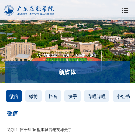
您的位置：
首页
>
新媒体
>
微信
新媒体
微信
微博
抖音
快手
哔哩哔哩
小红书
微信
送别！“伍千里”原型李昌言老英雄走了