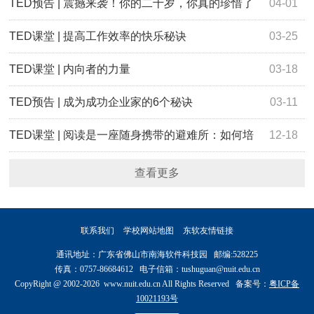
TED预告 | 震撼来袭！你的二十岁，你真的珍惜了
04-01
吗？
TED课堂 | 提高工作效率的快乐秘诀
03-25
TED课堂 | 内向者的力量
03-18
TED预告 | 成为成功企业家的6个秘诀
03-11
TED课堂 | 阅读是一座随身携带的避难所：如何培
12-18
养阅读习惯
查看更多
联系我们
学校网站地图
东软友情链接
通讯地址：广东省佛山市南海软件科技园 邮编:528225
传真：0757-86684612 电子信箱：tushuguan@nuit.edu.cn
CopyRight @ 2002-2026 www.nuit.edu.cn All Rights Reserved 备案号：
粤ICP备
10021193号