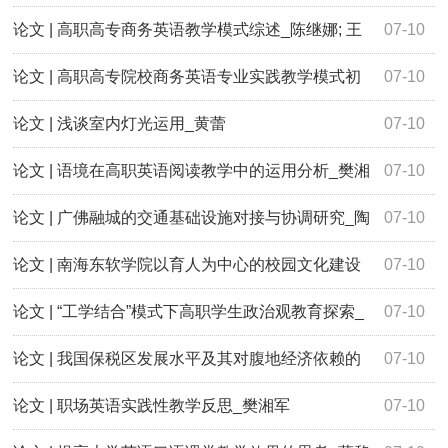
娟; 黎健慧
论文 | 高职高专商务英语教学模式综述_陈继娜; 王
07-10
静
论文 | 高职高专院校商务英语专业实践教学模式初
07-10
探_黎健慧; 陈少娟
论文 | 浅谈室内灯光运用_黄蕾
07-10
论文 | 语境在高职英语阅读教学中的运用分析_樊湘
07-10
军
论文 | 广佛融城的交通基础设施对接与协调研究_陶
07-10
锋; 袁丽; 莫桂海
论文 | 南海东软学院以育人为中心的校园文化建设
07-10
研究_郭小婷; 陈振萍
论文 | “工学结合”模式下高职学生政治观教育探索_
07-10
郭小婷
论文 | 我国保税区发展水平及其对腹地经济依赖的
07-10
实证研究_陶锋; 莫桂海
论文 | 职场英语实践性教学反思_樊湘军
07-10