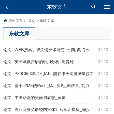
东软文库
您的位置：
首页
>
东软文库
东软文库
论文 | WEB搜索引擎关键技术研究_王圆; 蔡增玉;
07-10
王兴杰
论文 | 英语幽默言语的语用分析_周曼玲
07-10
论文 | P89C668单片机IAP...能在维氏硬度测量仪中
07-10
的应用_洪新旺; 龙永华
论文 | 基于J2ME的Push_Mail实现_谢依果; 刘力
07-10
论文 | 中国动漫的美丽与哀愁_黄蕾
07-10
论文 | 高职商务英语校内实体经营实训探析_陈少
07-10