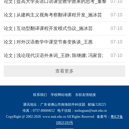
论文 | 提高大学英语口语课堂教学效果的思考_董黎
07-10
芳
论文 | 从建构主义视角考察翻译课程开发_施冰芸
07-10
论文 | 互动型翻译课程开发模式刍议_施冰芸
07-10
论文 | 对外汉语教学中课堂节奏变换谈_王惠
07-10
论文 | 浅论现代汉语外来词_王静; 陈继娜; 冯家音;
07-10
于竞
查看更多
联系我们
学校网站地图
东软友情链接
通讯地址：广东省佛山市南海软件科技园 邮编:528225
传真：0757-86684612 电子信箱：tushuguan@nuit.edu.cn
CopyRight @ 2002-2026 www.nuit.edu.cn All Rights Reserved 备案号：
粤ICP备
10021193号