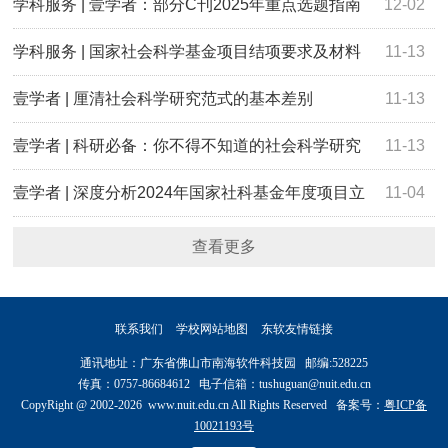
享
学科服务 | 壹学者：部分C刊2025年重点选题指南
12-02
汇编
学科服务 | 国家社会科学基金项目结项要求及材料
11-13
清单
壹学者 | 厘清社会科学研究范式的基本差别
11-13
壹学者 | 科研必备：你不得不知道的社会科学研究
11-13
方法
壹学者 | 深度分析2024年国家社科基金年度项目立
11-04
项数据
查看更多
联系我们
学校网站地图
东软友情链接
通讯地址：广东省佛山市南海软件科技园 邮编:528225
传真：0757-86684612 电子信箱：tushuguan@nuit.edu.cn
CopyRight @ 2002-2026 www.nuit.edu.cn All Rights Reserved 备案号：
粤ICP备
10021193号