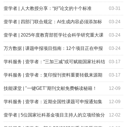
用
壹学者 | 人大教授分享：“好”论文的十个标准
03-31
壹学者 | 四部门联合规定：AI生成内容必须添加标
03-24
识！
壹学者 | 2025年度教育部哲学社会科学研究重大课
03-24
题攻关项目选题征集
万方数据 | 课题申报项目指南：12个项目正在申报
03-24
中
学科服务 | 壹学者：“三加三减”或可赋能国家社科结
03-17
项优秀
学科服务 | 壹学者：复印报刊资料重要转载来源期
03-17
刊投稿指南（一）
技能课堂 | "一键GET"期刊文献免费畅读秘籍！
12-09
学科服务 | 壹学者：近期全国性课题可申报通知集
12-09
锦
壹学者 | 5位国家社科基金项目主持人的立项经验分
12-02