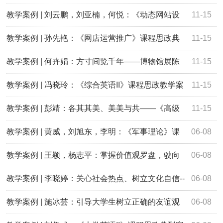
正确的金钱观
程思政典型案例
教学案例 | 刘云鹏，刘亚楠，何悦：《动态网站设
11-15
计》课程思政典型案例
教学案例 | 孙先艳：《网店运营推广》课程思政典
11-15
型案例
教学案例 | 何卉娟：方寸间览千年——博物馆展陈
11-15
设计
教学案例 | 冯晓玲：《综合英语II》课程思政教学案
11-15
例——以第三单元《环境污染》为例
教学案例 | 彭靖：各其其美、美美与共——《高级
11-15
日语Ⅱ》课程思政典型案例
教学案例 | 黄威，刘旭东，李明：《军事理论》课
06-08
程思政典型案例—依法服兵役是当代大学生的光荣与担当
教学案例 | 王颖，杨志平：掌握价值观罗盘，驶向
06-08
理想职业生涯——《价值观与职业生涯发展》思政典型案例
教学案例 | 李晓婷：关心社会热点、树立文化自信--
06-08
《大学英语》课程中的文化价值观传播
教学案例 | 施冰芸：引导大学生树立正确的友谊观
06-08