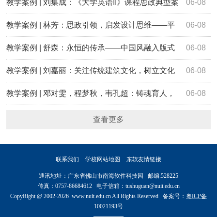
——以大学英语II《友情如买房》阅读课导入为例
教学案例 | 刘集成：《大学英语II》课程思政典型案
06-08
例——以《充满爱意的家》为例，探讨如何培养大学生的家
教学案例 | 林芳：思政引领，启发设计思维——平
06-08
国情怀
面构成基本形式
教学案例 | 舒森：永恒的传承——中国风融入版式
06-08
设计课程思政典型案例
教学案例 | 刘嘉丽：关注传统建筑文化，树立文化
06-08
自信 ——《计算机辅助设计Ⅰ（PS）》课程思政典型案例
教学案例 | 邓对雯，程梦秋，韦孔超：铸魂育人，
06-08
以中华优秀传统文化之魂熔铸设计之美 ——《设计的哲学与
查看更多
文化》课程思政案例
联系我们
学校网站地图
东软友情链接
通讯地址：广东省佛山市南海软件科技园 邮编:528225
传真：0757-86684612 电子信箱：tushuguan@nuit.edu.cn
CopyRight @ 2002-2026 www.nuit.edu.cn All Rights Reserved 备案号：
粤ICP备
10021193号