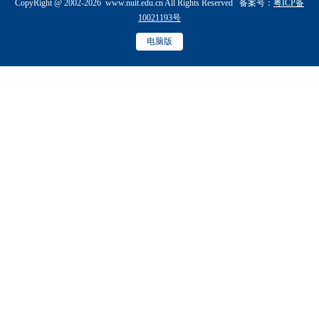
CopyRight @ 2002-2026 www.nuit.edu.cn All Rights Reserved 备案号：
粤ICP备
10021193号
电脑版