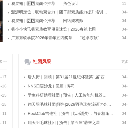
易展翅 | 6️⃣7️⃣期岗位推荐——角色设计
11
溯源明定位，联动聚合力｜团干部素质能力提升培训…
04
易展翅 | 7️⃣7️⃣期岗位推荐——网络架构师
04
🤩小小快讯🤩素质教育项目速览 | 2026春第七周
04
广东东软学院2026年青年五四奖章——“超卓东软”…
04
社团风采
多>>
更多
4-17
唐人街｜回顾｜第31届21世纪杯暨第1届“西…
04
4-16
NNS日语沙龙 | 回顾 | 寿司
04
4-15
学生科研助理社团 | 预告 | 人工智能与机器…
04
4-15
翔天羽毛球社团|预告|2026羽毛球交流研讨会…
04
4-11
RockClub吉他社｜预告｜以乐赴野，与春相逢…
04
4-11
翔天羽毛球社团 | 预告 | 第五届“蔚来之星…
04