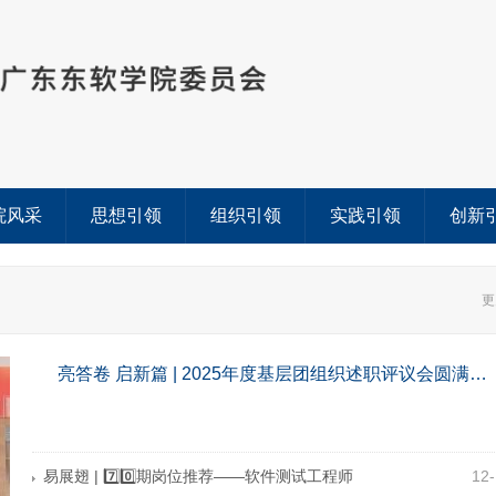
院风采
思想引领
组织引领
实践引领
创新
更
亮答卷 启新篇 | 2025年度基层团组织述职评议会圆满…
易展翅 | 7️⃣0️⃣期岗位推荐——软件测试工程师
12