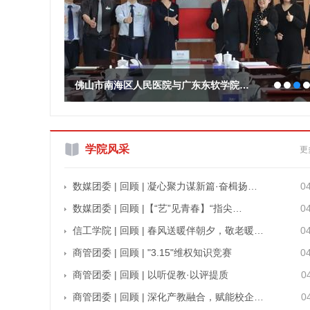
佛山市南海区人民医院与广东东软学院…
学院风采
更
数媒团委 | 回顾 | 凝心聚力谋新篇·奋楫扬…
0
数媒团委 | 回顾 |【“艺”见青春】“指尖…
0
信工学院 | 回顾 | 春风送暖伴朝夕，敬老暖…
0
商管团委 | 回顾 | "3.15"维权知识竞赛
0
商管团委 | 回顾 | 以听促教·以评提质
0
商管团委 | 回顾 | 深化产教融合，赋能校企…
0