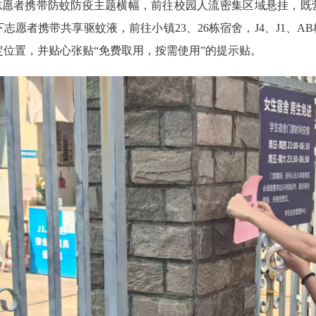
志愿者携带防蚊防疫主题横幅，前往校园人流密集区域悬挂，既
志愿者携带共享驱蚊液，前往小镇23、26栋宿舍，J4、J1、
定位置，并贴心张贴“免费取用，按需使用”的提示贴。