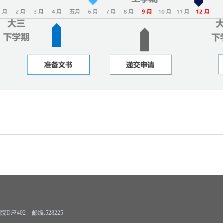
】
402 邮编:528225