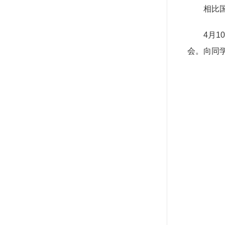
相比
4月
会。向同