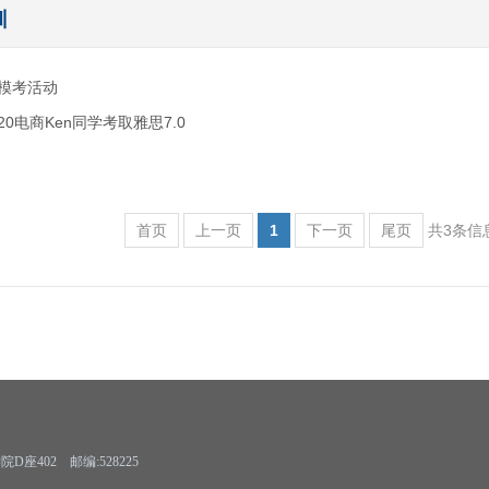
训
模考活动
0电商Ken同学考取雅思7.0
首页
上一页
1
下一页
尾页
共3条信
402 邮编:528225