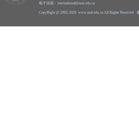
电子信箱：international@nuit.edu.cn
CopyRight @ 2002-2026 www.nuit.edu.cn All Rights Reserv