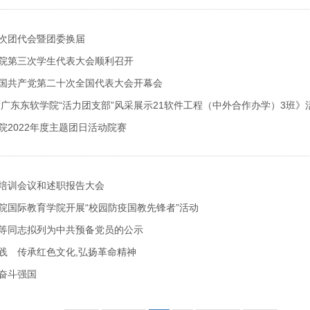
次团代会暨团委换届
院第三次学生代表大会顺利召开
国共产党第二十次全国代表大会开幕会
年度广东东软学院“活力团支部”风采展示21软件工程（中外合作办学）3班》
院2022年度主题团日活动院赛
培训会议和述职报告大会
院国际教育学院开展“校园防疫国教先锋者”活动
等同志拟列为中共预备党员的公示
践 传承红色文化,弘扬革命精神
奋斗强国