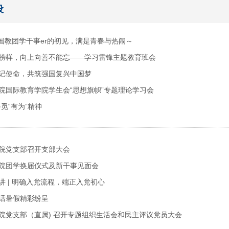
设
| 国教团学干事er的初见，满是青春与热闹～
榜样，向上向善不能忘——学习雷锋主题教育班会
记使命，共筑强国复兴中国梦
院国际教育学院学生会“思想旗帜”专题理论学习会
觅“有为”精神
院党支部召开支部大会
院团学换届仪式及新干事见面会
讲 | 明确入党流程，端正入党初心
话暑假精彩纷呈
院党支部（直属) 召开专题组织生活会和民主评议党员大会