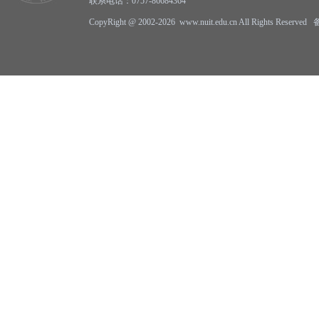
联系电话：0757-86684364
CopyRight @ 2002-2026 www.nuit.edu.cn All Rights Reserv