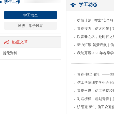
学生工作
学工动态
学工动态
益苗计划 | 交出“安
班级、学子风采
青春接力，信火相传 |
以青春之名，赴时代之约
热点文章
新力汇聚·筑梦启航｜信管
暂无资料
我院开展2026年春季
青春·担当·前行 ——
信工学院团委学生会召
青春当燃，信工学院校
对话榜样，规划青春 |
骄阳迎“新”，信工欢迎你