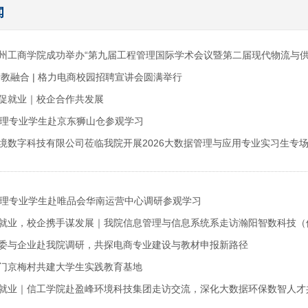
闻
州工商学院成功举办“第九届工程管理国际学术会议暨第二届现代物流与供
产教融合 | 格力电商校园招聘宣讲会圆满举行
促就业｜校企合作共发展
管理专业学生赴京东狮山仓参观学习
境数字科技有限公司莅临我院开展2026大数据管理与应用专业实习生专
管理专业学生赴唯品会华南运营中心调研参观学习
就业，校企携手谋发展｜我院信息管理与信息系统系走访瀚阳智数科技（
委与企业赴我院调研，共探电商专业建设与教材申报新路径
门京梅村共建大学生实践教育基地
就业｜信工学院赴盈峰环境科技集团走访交流，深化大数据环保数智人才