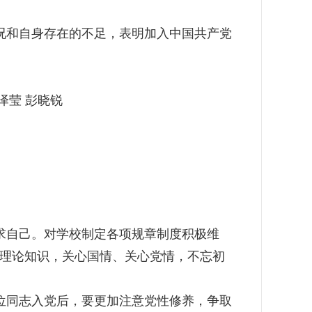
况和自身存在的不足，表明加入中国共产党
泽莹 彭晓锐
求自己。对学校制定各项规章制度积极维
理论知识，关心国情、关心党情，不忘初
位同志入党后，要更加注意党性修养，争取