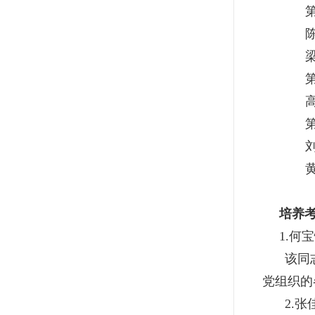
培养
1.何
该同
党组织的
2.