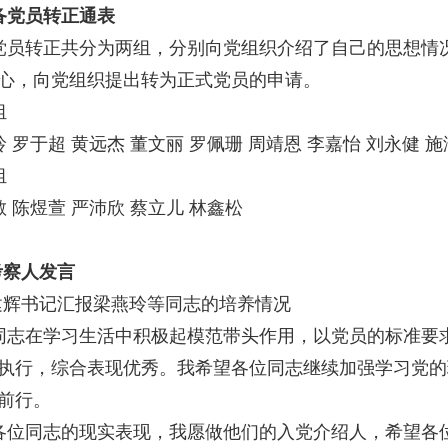
备党员转正通表
党员转正共分为两组，分别向党组织介绍了自己的思想情
心，向党组织提出转为正式党员的申请。
组
玲 罗于超 黄远杰
董文丽 罗佩珊 周靖恩
李嘉怡 刘永健 施
组
敏 陈煜萱
严沛欣 蔡立儿 林鑫松
考察人发言
彭建辉书记汇报梁燕玲等同志的培养情况
同志在学习生活中积极起模范带头作用，以党员的标准要
执行，综合表现优秀。我希望各位同志继续加强学习党的
前行。
各位同志的现实表现，我愿做他们的入党介绍人，希望各