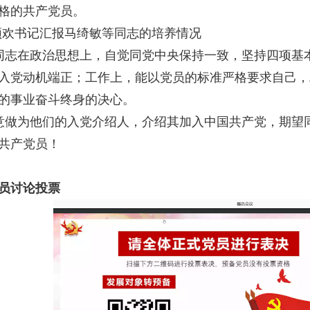
格的共产党员。
徐颖欢书记汇报马绮敏等同志的培养情况
同志在政治思想上，自觉同党中央保持一致，坚持四项基
入党动机端正；工作上，能以党员的标准严格要求自己，
的事业奋斗终身的决心。
意做为他们的入党介绍人，介绍其加入中国共产党，期望
共产党员！
党员讨论投票