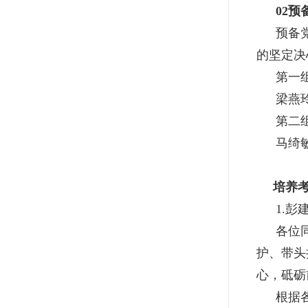
0
2预
预备
的坚定决
第一
梁燕
第二
马绮
培养
1.
各位
护、带头
心，砥砺
根据