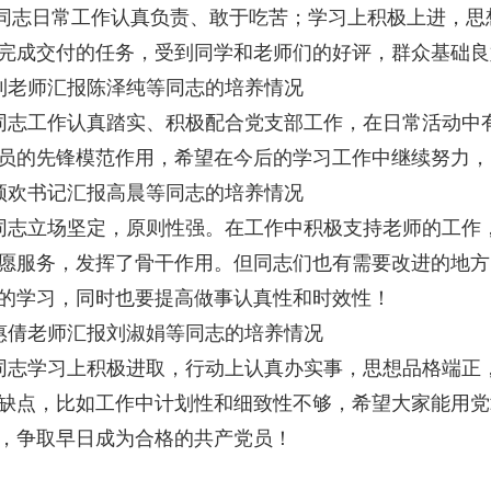
同志日常工作认真负责、敢于吃苦；学习上积极上进，思
完成交付的任务，受到同学和老师们的好评，群众基础良
任利老师汇报陈泽纯等同志的培养情况
同志工作认真踏实、积极配合党支部工作，在日常活动中
员的先锋模范作用，希望在今后的学习工作中继续努力，
徐颖欢书记汇报高晨等同志的培养情况
同志立场坚定，原则性强。在工作中积极支持老师的工作
愿服务，发挥了骨干作用。但同志们也有需要改进的地方
的学习，同时也要提高做事认真性和时效性！
梁惠倩老师汇报刘淑娟等同志的培养情况
同志学习上积极进取，行动上认真办实事，思想品格端正
缺点，比如工作中计划性和细致性不够，希望大家能用党
，争取早日成为合格的共产党员！