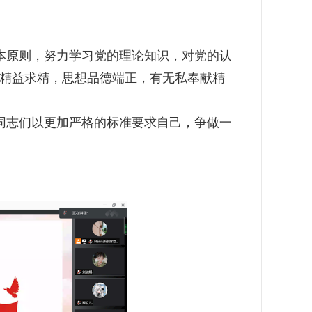
本原则，努力学习党的理论知识，对党的认
精益求精，思想品德端正，有无私奉献精
同志们以更加严格的标准要求自己，争做一