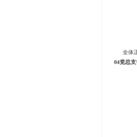
全体
04党总