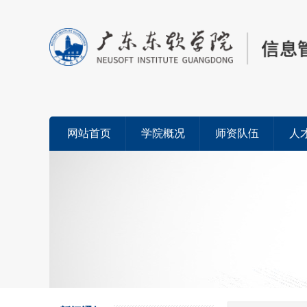
网站首页
学院概况
师资队伍
人