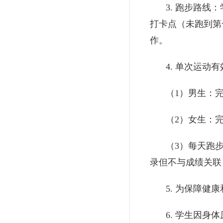
3. 跑步路
打卡点（未跑到第
作。
4. 单次运动
（1）男⽣：完
（2）⼥⽣：完
（3）每天跑步
录但不与成绩关联
5. 为保障
6. 学⽣因