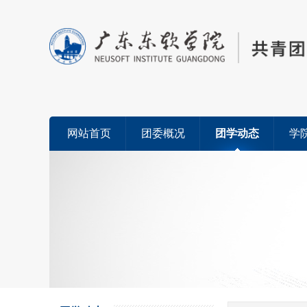
网站首页
团委概况
团学动态
学