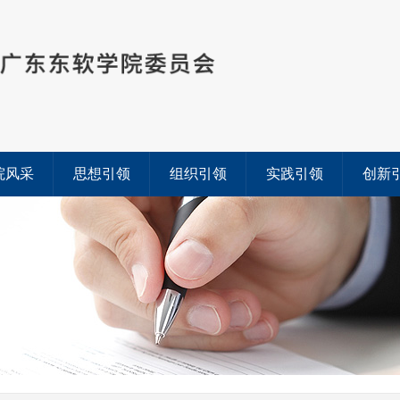
院风采
思想引领
组织引领
实践引领
创新