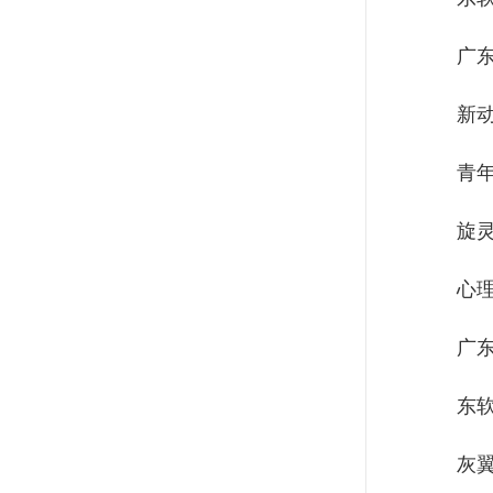
广
新
青
旋
心
广
东
灰