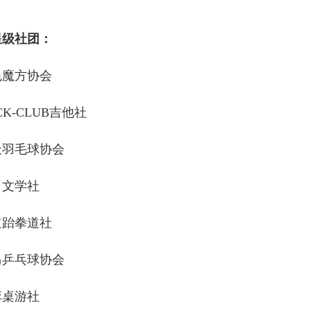
星级社团：
色魔方协会
CK-CLUB吉他社
天羽毛球协会
月文学社
道跆拳道社
马乒乓球协会
弈桌游社