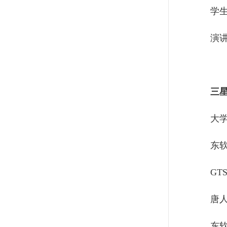
学
演
三
大
东
GT
唐
东