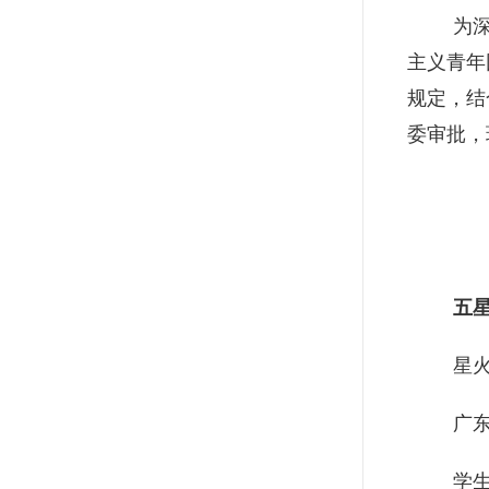
为
主义青年
规定，结
委审批，
五
星
广
学