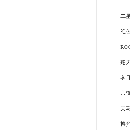
二
维
RO
翔
冬
六
天
博