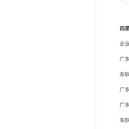
四
企
广
东
广
广
东