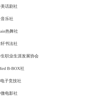
善美话剧社
缘音乐社
tain热舞社
雅轩书法社
学生职业生涯发展协会
Bird B-BOX社
ro电子竞技社
妙微电影社