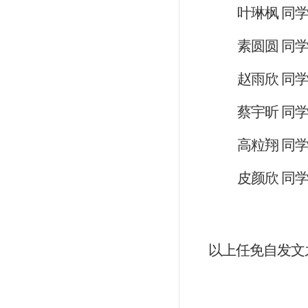
叶琳枫
同
素圆圆
同
赵雨欣
同
蔡宇昕
同
高粒翔
同
皮颜欣
同
以上任免自发文