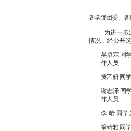
各学院团委、各
为进一步
情况，经公开
吴卓霖
同
作人员
黄乙妍
同
谢志泽
同
作人员
李
晴
同学
翁靖雅
同