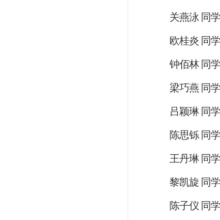
关燕泳
同
欧桂炎
同
钟佰林
同
梁巧燕
同
吕颖琳
同
陈思铄
同
王丹琳
同
黎凯旋
同
陈子仪
同