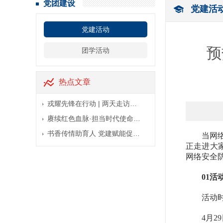
党团建设
党建活
党建活动
预
团学活动
热点文章
戎耀先锋在行动 | 两天走访…
赓续红色血脉·担当时代使命…
书香传情助育人 党建赋能促…
当网
正走进大
网络安全
01
活
活动
4月2