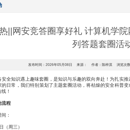
动
热||网安竞答圈享好礼 计算机学
列答题套圈活
发布时间：2026年05月08日
来源：
作者：陈梓淇
浏览次
络安全知识遇上趣味套圈，是知识与乐趣的双向奔赴！为扎实推
家的日常，我们特别策划了主题套圈活动，将枯燥的安全科普变
防线！
动流程
时间：
9日（周三）