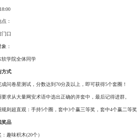
18:00
地点：
馆门口
对象：
东软学院全体同学
与方式
先完成问卷星测试，分数达到70分及以上，即可获得5个套圈！
 套圈要求从大量网安术语中选出正确的并套中，最后记得进群。
 套圈规则超直观：手持5个圈，套中3个赢三等奖，套中4个赢二等
戏奖品
：趣味积木(20个）