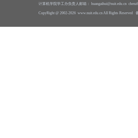
计算机学院学工办负责人邮箱： huangaihui@nuit.edu.cn
chenz
CopyRight @ 2002-2026 www.nuit.edu.cn All Rights Reserv