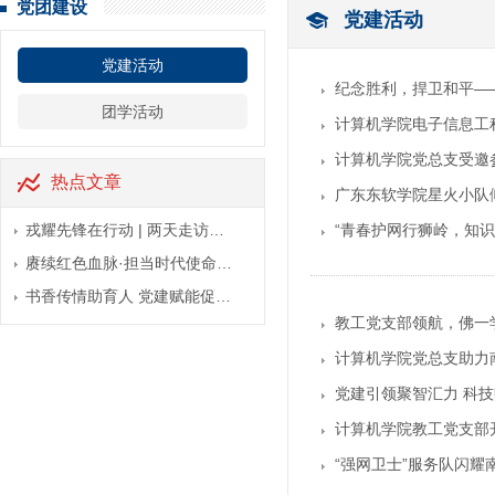
党团建设
党建活动
党建活动
纪念胜利，捍卫和平——
团学活动
计算机学院电子信息工
计算机学院党总支受邀
热点文章
广东东软学院星火小队
戎耀先锋在行动 | 两天走访…
“青春护网行狮岭，知
赓续红色血脉·担当时代使命…
书香传情助育人 党建赋能促…
教工党支部领航，佛一
计算机学院党总支助力南
党建引领聚智汇力 科
计算机学院教工党支部
“强网卫士”服务队闪