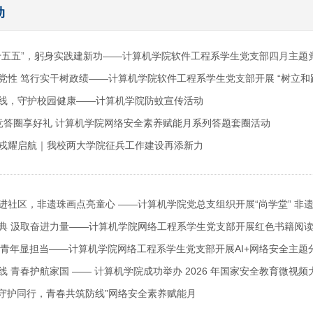
动
十五五”，躬身实践建新功——计算机学院软件工程系学生党支部四月主题
党性 笃行实干树政绩——计算机学院软件工程系学生党支部开展 “树立和
线，守护校园健康——计算机学院防蚊宣传活动
安竞答圈享好礼 计算机学院网络安全素养赋能月系列答题套圈活动
戎耀启航｜我校两大学院征兵工作建设再添新力
进社区，非遗珠画点亮童心 ——计算机学院党总支组织开展“尚学堂” 非
典 汲取奋进力量——计算机学院网络工程系学生党支部开展红色书籍阅
全 青年显担当——计算机学院网络工程系学生党支部开展AI+网络安全主题
线 青春护航家国 —— 计算机学院成功举办 2026 年国家安全教育微视频
网安守护同行，青春共筑防线”网络安全素养赋能月