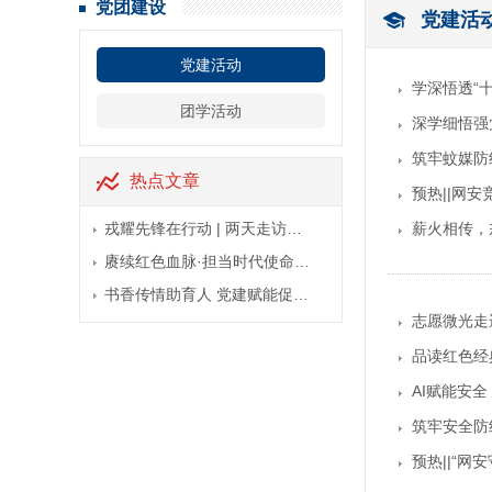
党团建设
党建活
党建活动
学深悟透“
团学活动
深学细悟强
筑牢蚊媒防
热点文章
预热||网
戎耀先锋在行动 | 两天走访…
薪火相传，
赓续红色血脉·担当时代使命…
书香传情助育人 党建赋能促…
志愿微光走
品读红色经
AI赋能安
筑牢安全防
预热||“