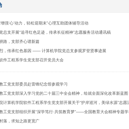
动
“增强‘心’动力，轻松迎期末”心理互助团体辅导活动
党总支开展“追寻红色足迹，传承长征精神”志愿服务活动通讯稿
耕路，支部齐心谱新篇
烈，传承红色基因 —— 计算机学院党总支参观罗登贤事迹展
软件工程系学生党支部召开党员大会
教工党支部委员赴雷锋纪念馆参观学习
教工党支部深入学习党的二十届三中全会精神，绘就全面深化改革新蓝图
院计算机学院软件工程系学生党支部开展关于“护岸巡河，美绿水源”志愿
教工党支部组织开展“深学笃行·共筑教育梦”——全国教育大会精神专题
村落，求知之路更宽广