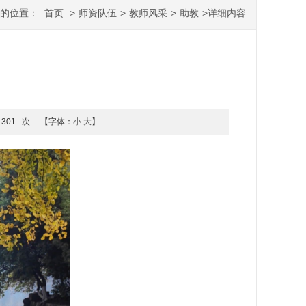
您的位置：
首页
>
师资队伍
>
教师风采
>
助教
>
详细内容
301
次
【字体：
小
大
】